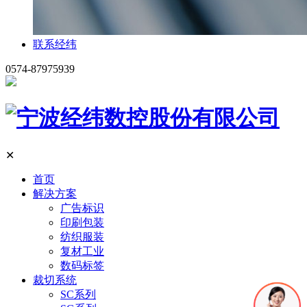
联系经纬
0574-87975939
✕
首页
解决方案
广告标识
印刷包装
纺织服装
复材工业
数码标签
裁切系统
SC系列