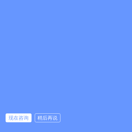
包装工艺知识集锦 菜鸟入门必备
相信包装行业的新老客户都知道，经纬科技从事包装行
业智能裁切设备已有10余年，在这段时间以来，我们一
现在咨询
稍后再说
直保持对包装行业的深入研究，为一些刚入行的朋友提
供了包装工艺相关知识供大家学习参考：