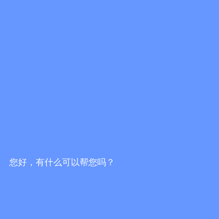
业定制的工作服方法是不一样的，我们从工业、农业、
餐饮等行业为大家讲解其不同之处。
03
10
您好，有什么可以帮您吗？
疫情后或将带来运动热潮 运动服饰市场再升温
“疫情过后我们要好好运动，锻炼身体”这是众多网友的