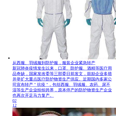
从西服、羽绒服到防护服，服装企业紧急转产
新冠肺炎疫情发生以来，口罩、防护服、酒精等医疗用
品奇缺，国家发改委等三部委日前发文，鼓励企业多措
并举扩大重点医疗防护物资生产供应。近期国内多家公
司宣布转产 " 抗疫 "，包括西服、羽绒服、农药、尿不
湿等生产企业纷纷跨界，原本停产的防护物资生产企业
也再次开足马力复产。
02
12