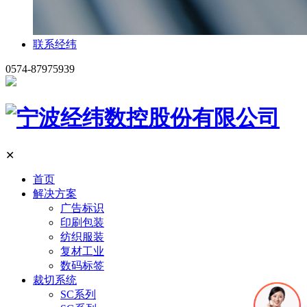
联系经纬
0574-87975939
✕
首页
解决方案
广告标识
印刷包装
纺织服装
复材工业
数码标签
裁切系统
SC系列