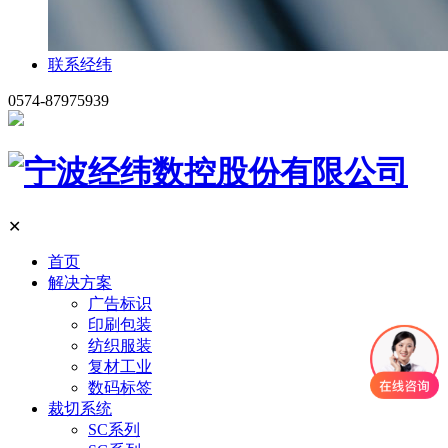
联系经纬
0574-87975939
✕
首页
解决方案
广告标识
印刷包装
纺织服装
复材工业
数码标签
裁切系统
SC系列