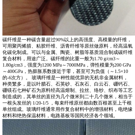
碳纤维是一种碳含量超过90%以上的高强度、高模量的纤维，
可用聚丙烯腈、粘胶纤维、沥青纤维等原丝做原料，经高温氧
化碳化制成。可以与金属、陶瓷、树脂等基质混合制成碳纤维
复合材料，用途广泛。碳纤维的比重一般为1.70 g/cm3～
1.80g/cm3，强度为1200 MPa～7000MPa，弹性模量为200 GPa
～400GPa，热膨胀系数接近于零，甚至可为负值（～1.5×10
的-6次方）。 玻璃纤维是一种性能优异的无机非金属材料，
种类繁多，是以叶腊石、石英砂、石灰石、白云石、硼钙石、
硼镁石七种矿石为原料经高温熔制、拉丝、络纱、织布等工艺
制造成的，其单丝的直径为几个微米到二十几个微米，相当于
一根头发丝的 1/20-1/5 ，每束纤维原丝都由数百根甚至上千根
单丝组成。玻璃纤维通常用作复合材料中的增强材料，电绝缘
材料和绝热保温材料，电路基板等国民经济各个领域。