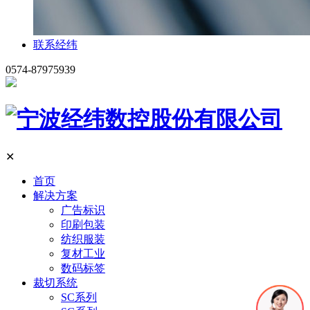
联系经纬
0574-87975939
✕
首页
解决方案
广告标识
印刷包装
纺织服装
复材工业
数码标签
裁切系统
SC系列